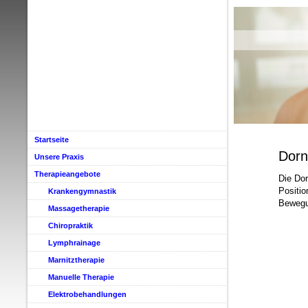
Startseite
Dorn
Unsere Praxis
Therapieangebote
Die Dor
Positio
Krankengymnastik
Bewegun
Massagetherapie
Chiropraktik
Lymphrainage
Marnitztherapie
Manuelle Therapie
Elektrobehandlungen