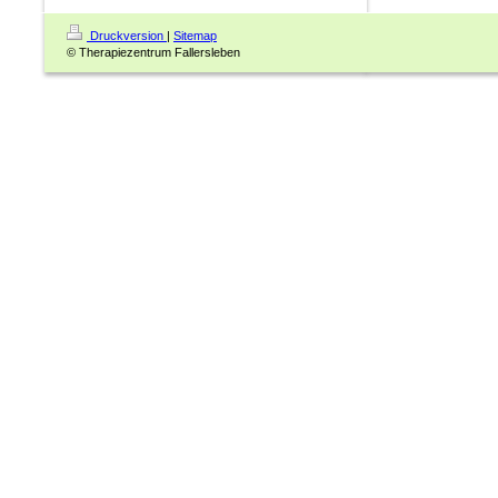
Druckversion
|
Sitemap
© Therapiezentrum Fallersleben