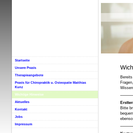
Startseite
Wich
Unsere Praxis
Therapieangebote
Bereits
Fragen,
Praxis für Chiropraktik u. Osteopatie Matthias
Kunz
Wissen
Wichtige Hinweise
Aktuelles
Erstte
Bitte b
Kontakt
bequeme
Jobs
ebenso
Impressum