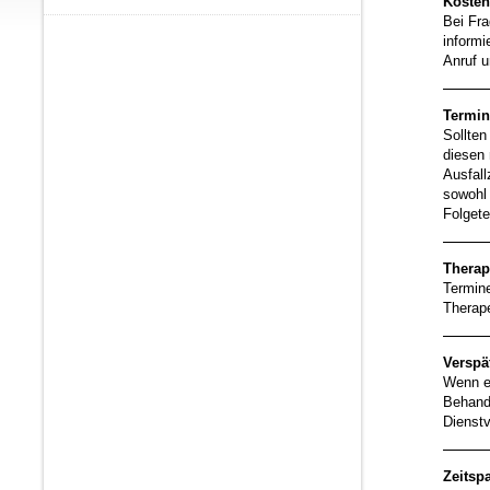
Kosten
Bei Fr
informi
Anruf u
Termin 
Sollten
diesen
Ausfall
sowohl 
Folgete
Therap
Termine
Therape
Verspä
Wenn e
Behandl
Dienstv
Zeitsp