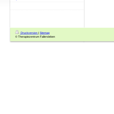
Druckversion
|
Sitemap
© Therapiezentrum Fallersleben